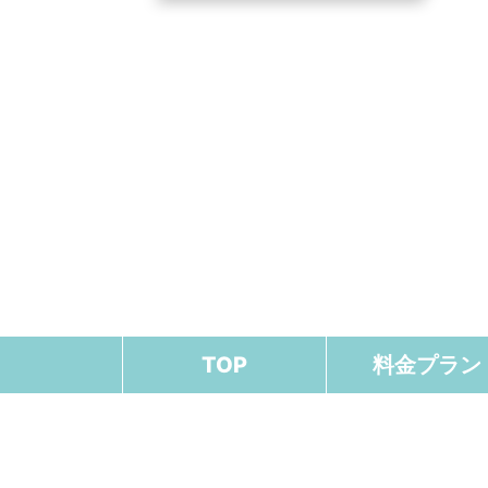
投
稿
ナ
ビ
ゲー
ショ
ン
TOP
料金プラン