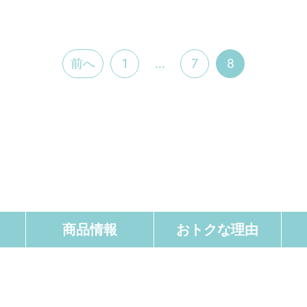
前へ
1
…
7
8
商品情報
おトクな理由